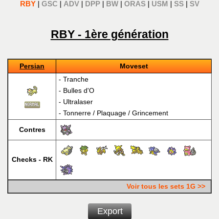
RBY
|
GSC
|
ADV
|
DPP
|
BW
|
ORAS
|
USM
|
SS
|
SV
RBY - 1ère génération
Persian
Moveset
-
Tranche
-
Bulles d'O
-
Ultralaser
-
Tonnerre
/
Plaquage
/
Grincement
Contres
Checks - RK
Voir tous les sets 1G >>
Export