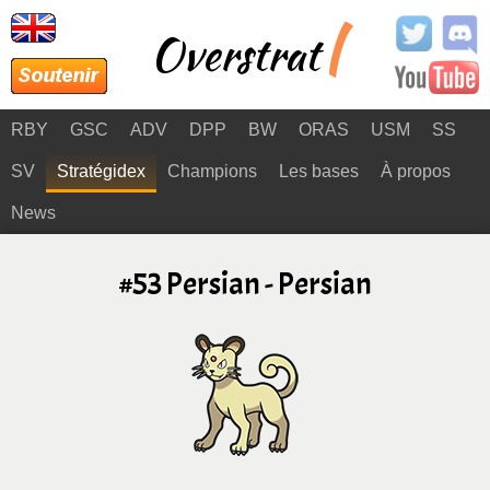
|
Overstrat
RBY
GSC
ADV
DPP
BW
ORAS
USM
SS
SV
Stratégidex
Champions
Les bases
À propos
News
#53 Persian - Persian