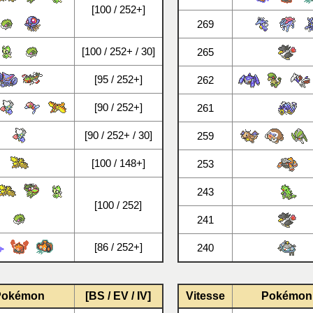
[100 / 252+]
269
[100 / 252+ / 30]
265
[95 / 252+]
262
[90 / 252+]
261
[90 / 252+ / 30]
259
[100 / 148+]
253
243
[100 / 252]
241
[86 / 252+]
240
Pokémon
[BS / EV / IV]
Vitesse
Pokémon