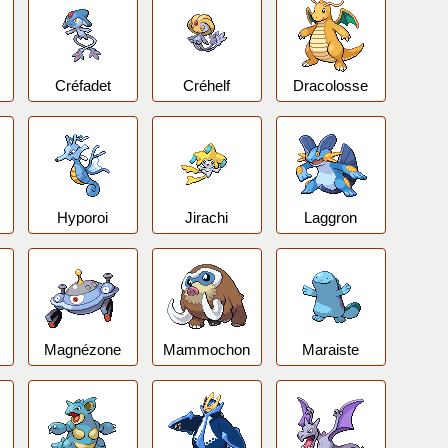
Créfadet
Créhelf
Dracolosse
Hyporoi
Jirachi
Laggron
Magnézone
Mammochon
Maraiste