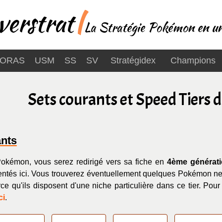
erstrat
|
La Stratégie Pokémon en un
ORAS
USM
SS
SV
Stratégidex
Champions
Sets courants et Speed Tiers
ants
Pokémon, vous serez redirigé vers sa fiche en
4ème générat
ntés ici. Vous trouverez éventuellement quelques Pokémon ne f
e qu'ils disposent d'une niche particulière dans ce tier. Pour 
ci
.