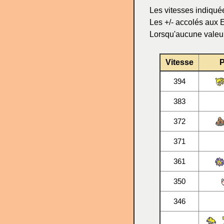
Les vitesses indiqué
Les +/- accolés aux 
Lorsqu'aucune valeur d
Vitesse
394
383
372
371
361
350
346