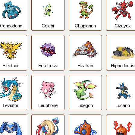
Archéodong
Celebi
Chapignon
Cizayox
Électhor
Foretress
Heatran
Hippodocus
Léviator
Leuphorie
Libégon
Lucario