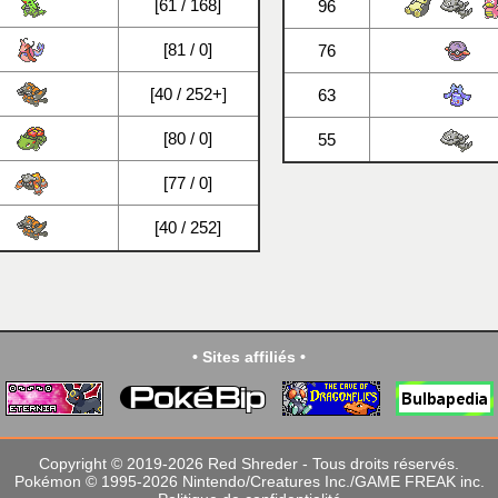
[61 / 168]
96
[81 / 0]
76
[40 / 252+]
63
[80 / 0]
55
[77 / 0]
[40 / 252]
• Sites affiliés •
Copyright © 2019-2026 Red Shreder - Tous droits réservés.
Pokémon © 1995-2026 Nintendo/Creatures Inc./GAME FREAK inc.