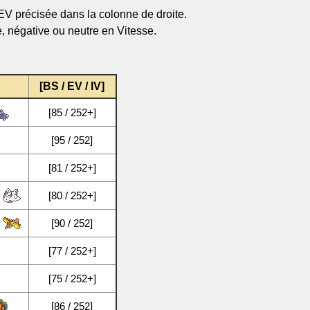
EV précisée dans la colonne de droite.
, négative ou neutre en Vitesse.
[BS / EV / IV]
[85 / 252+]
[95 / 252]
[81 / 252+]
[80 / 252+]
[90 / 252]
[77 / 252+]
[75 / 252+]
[86 / 252]