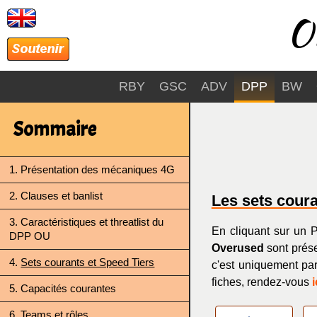
Ov
RBY
GSC
ADV
DPP
BW
Sommaire
1. Présentation des mécaniques 4G
2. Clauses et banlist
Les sets cour
3. Caractéristiques et threatlist du
En cliquant sur un 
DPP OU
Overused
sont prése
4.
Sets courants et Speed Tiers
c'est uniquement parc
fiches, rendez-vous
i
5. Capacités courantes
6. Teams et rôles