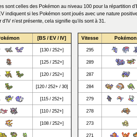
es sont celles des Pokémon au niveau 100 pour la répartition d'
EV indiquent si les Pokémon sont joués avec une nature positive
'IV n'est présente, cela signifie qu'ils sont à 31.
Pokémon
[BS / EV / IV]
Vitesse
Pokémon
[130 / 252+]
295
[125 / 252+]
289
[120 / 252+]
287
[120 / 252+ / 30]
284
[115 / 252+]
279
[110 / 252+]
278
[108 / 252+]
273
271