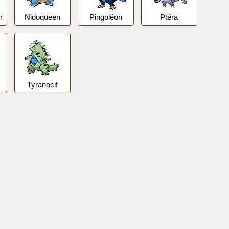
r
Nidoqueen
Pingoléon
Ptéra
Tyranocif