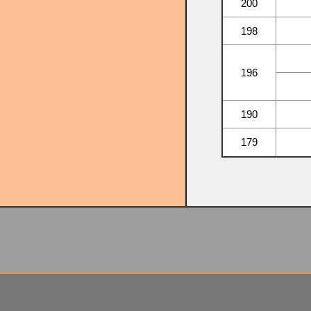
200
198
196
190
179