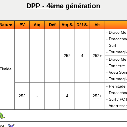
DPP - 4ème génération
Nature
PV
Atq
Déf
Atq S.
Déf S.
Vit
-
Draco Mé
-
Dracocho
-
Surf
-
Tourmagi
-
252
4
252+
-
Draco Mé
-
Tonnerre
Timide
-
Voeu Soi
-
Tourmagi
-
Plénitude
-
Dracocho
252
-
4
252+
-
Surf
/
PC 
-
Atterrissa