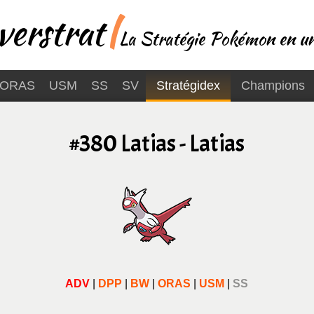
erstrat
|
La Stratégie Pokémon en un
ORAS
USM
SS
SV
Stratégidex
Champions
#380 Latias - Latias
ADV
|
DPP
|
BW
|
ORAS
|
USM
|
SS