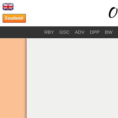
Ov
RBY
GSC
ADV
DPP
BW