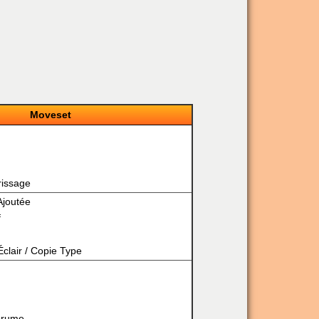
Moveset
rissage
Ajoutée
f
clair
/
Copie Type
Brume