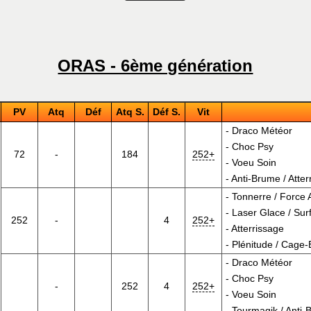
ORAS - 6ème génération
PV
Atq
Déf
Atq S.
Déf S.
Vit
-
Draco Météor
-
Choc Psy
72
-
184
252+
-
Voeu Soin
-
Anti-Brume
/
Atter
-
Tonnerre
/
Force 
-
Laser Glace
/
Sur
252
-
4
252+
-
Atterrissage
-
Plénitude
/
Cage-É
-
Draco Météor
-
Choc Psy
-
252
4
252+
-
Voeu Soin
-
Tourmagik
/
Anti-