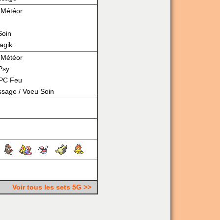
 Météor
Soin
agik
 Météor
Psy
PC Feu
issage
/
Voeu Soin
Voir tous les sets 5G >>