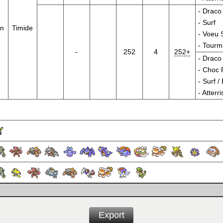
-
Draco
-
Surf
on
Timide
-
Voeu 
-
Tourm
-
252
4
252+
-
Draco
-
Choc 
-
Surf
/
-
Atterr
Export