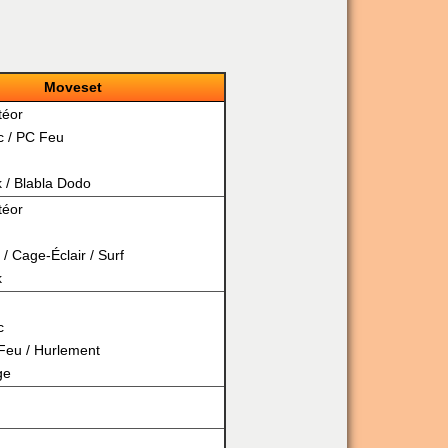
Moveset
téor
c
/
PC Feu
k
/
Blabla Dodo
téor
n
/
Cage-Éclair
/
Surf
k
c
Feu
/
Hurlement
ge