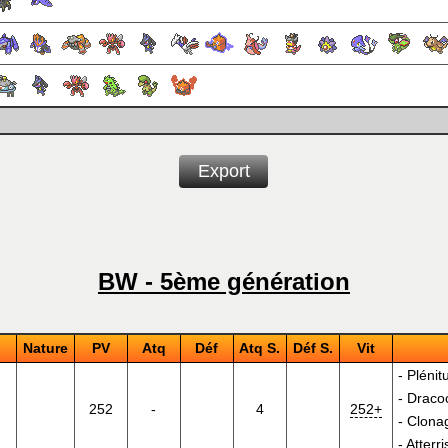
Export
BW - 5ème génération
Nature
PV
Atq
Déf
Atq S.
Déf S.
Vit
-
Plénit
-
Draco
252
-
4
252+
-
Clona
-
Atterr