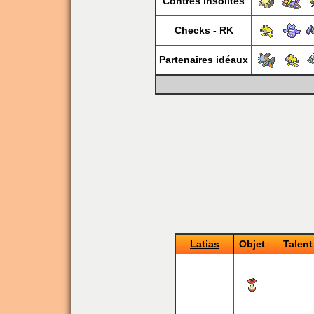
Contres insolites
Checks - RK
Partenaires idéaux
Latias
Objet
Talent