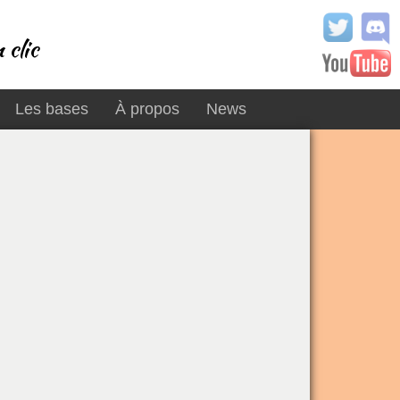
 clic
Les bases
À propos
News