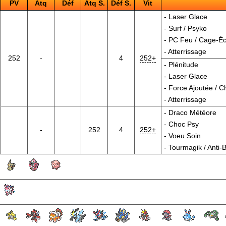
PV
Atq
Déf
Atq S.
Déf S.
Vit
-
Laser Glace
-
Surf
/
Psyko
-
PC Feu
/
Cage-Éc
-
Atterrissage
252
-
4
252+
-
Plénitude
-
Laser Glace
-
Force Ajoutée
/
C
-
Atterrissage
-
Draco Météore
-
Choc Psy
-
252
4
252+
-
Voeu Soin
-
Tourmagik
/
Anti-