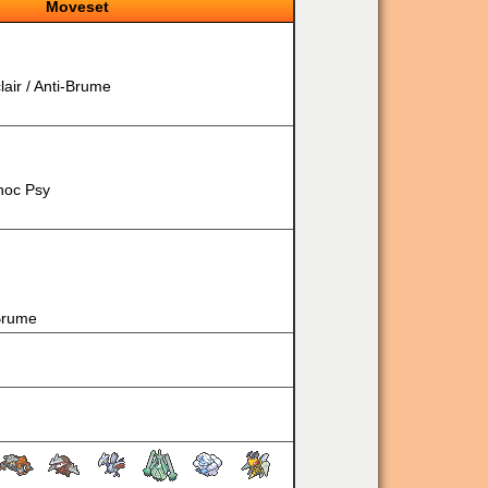
Moveset
lair
/
Anti-Brume
hoc Psy
Brume