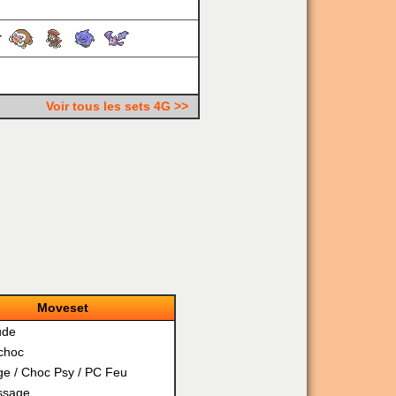
Voir tous les sets 4G >>
Moveset
ude
choc
ge
/
Choc Psy
/
PC Feu
issage